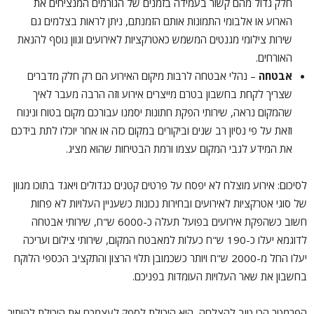
חלק גדול מהם קשור בעמידה בזמנים של הגורמים המנציחים את
הארוע או אלבומי התמונות אותם הזמנתם, ניתן לראות בצלמים גם
שירות צילומי מגנטים המשמש כאטרקציות לאירועים וגוון נוסף להנאת
האורחים.
אבטחה
– נהלי אבטחה לרבות מיקום האירוע הם רק חלק מדברים
שצריך לקחת בחשבון בטרם מייצרים אירוע וזה הרבה מעבר לאיך
שהמקום נראה, שירותי הפקת חתונות יסמנו עבורכם מקום בטוח ונינוח
וזאת על פי נסיון רב שנים וביקורים במקום כזה או אחר יוכלו לתת בידכם
את המידע לגבי המקום עצמו ורמת הבטיחות שהוא מציג.
לסיכום: אירוע מוצלח לא יפסח על פרטים קטנים כגדולים ויאגד בתוכו מגוון
של סוגי אטרקציות לאירועים ובחירות נכונות כשעניין העלויות לא פחות
חשוב כשהפקת אירועים בפועל תעלה כ-6000 ש"ח, שירותי אבטחה
לדוגמא יעלו כ-190 ש"ח כעלות למאבטח המקום, שירותי צילום ועריכה
יעלו החל מ-2000 ש"ח ויותר כשכמובן תלוי הרצון והתקציב הכספי הלוקח
בחשבון את שאר העלויות העומדות בפניכם.
הפרמטר הכי טוב להצלחה, היא היכולת לספק לעצמכם את היכולת להותיר