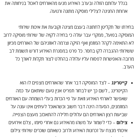
בגלל עלותם הזולה ובערב האירוע מנעו מהאורחים לאכול בניחותה את
ארוחת החגיגה לצלילי מוסיקה מתונה ורגועה.
בחירתו של תקליטן לחתונה בעצם מציגה וקובעת את איכות שירותי
המוסיקה בפועל, ממקרי עבר עולה כי בחירה לקויה של שירותי מוסיקה לרוב
לא התאימה לקהל המוזמן ואף הזיקה וצרמה לאוזניהם של האורחים מכיוון
ששירותי ההגברה לקו בחסר. כל פרט במסגרת האירוע דורש תשומת לב
מרובה והאפשרות לפסוח עליו עלולה בהחלט לצור תקלות לאורך כל
הערב.
קייטרינג
– לצד המוסיקה דבר אחר שהאורחים מצפים לו הוא
הקייטרינג , לשם כך יש לבחור תפריט אנין טעם שיותאם עד כמה
שאפשר לאורחי האירוע וזאת על פי הכרות בעלי השמחה עם האורחים
המוזמנים, הסעדה הינה דבר חשוב וכשהאוכל לעיתים אינו עונה על
שביעות רצון האורחים הם עלולים חלילה להתאכזב מעצם הצפייה.
צילום
– כדי לשמור על משהו מהאירוע גם אחרי סיומו , צלם אירועים
איכותי מנצח על זכרונות האירוע ולרוב כשאתם שוכרים שירותי צילום