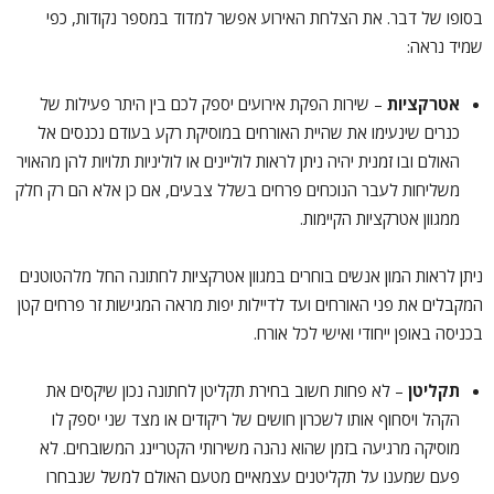
בסופו של דבר. את הצלחת האירוע אפשר למדוד במספר נקודות, כפי
שמיד נראה:
אטרקציות
– שירות הפקת אירועים יספק לכם בין היתר פעילות של
כנרים שינעימו את שהיית האורחים במוסיקת רקע בעודם נכנסים אל
האולם ובו זמנית יהיה ניתן לראות לוליינים או לוליניות תלויות להן מהאויר
משליחות לעבר הנוכחים פרחים בשלל צבעים, אם כן אלא הם רק חלק
ממגוון אטרקציות הקיימות.
ניתן לראות המון אנשים בוחרים במגוון אטרקציות לחתונה החל מלהטוטנים
המקבלים את פני האורחים ועד לדיילות יפות מראה המגישות זר פרחים קטן
בכניסה באופן ייחודי ואישי לכל אורח.
תקליטן
– לא פחות חשוב בחירת תקליטן לחתונה נכון שיקסים את
הקהל ויסחוף אותו לשכרון חושים של ריקודים או מצד שני יספק לו
מוסיקה מרגיעה בזמן שהוא נהנה משירותי הקטריינג המשובחים. לא
פעם שמענו על תקליטנים עצמאיים מטעם האולם למשל שנבחרו