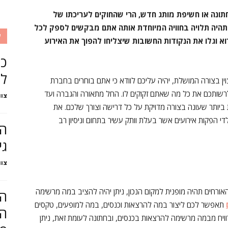
חתונה או חשיפת מותג חדש, הרי שהחוקים לעריכתו של
תהיה תלויה בחוויה המיוחדת אותה אתם מבקשים לספק לכל
ע
 וגלו את הנקודות החשובות שיצליחו להפוך את האירוע
כל
לח
ן בצורה המושלת, יהיה עליכם לוודא כי אתם בוחרים בחברת
שותכם את כל מה שאתם זקוקים לו. החל מתאורה והגברה ועד
צוו
ביותר שעונה בצורה מדויקת על כל דרישה וצורך שלכם. את
די הפקות אירועים אשר בעלת וותק עשיר בתחום וניסיון רב
הק
גי
צוו
רחים תהיה מופנית למקום הנכון, ניתן יהיה להציב במה מרשימה
המ
תאפשר לכם ליצור במה להרצאות וכנסים, במה למופעים, טקסים
הא
ירוויח מבמה מרשימה להרצאות בכנסים, ובחתונה לעומת זאת, ניתן