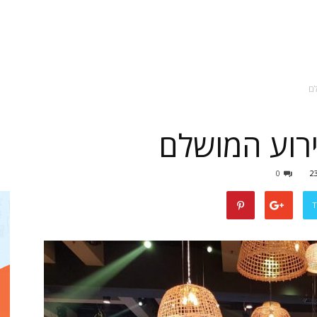
לם
חתונות
רוע המושלם
0
2
מברוק
T