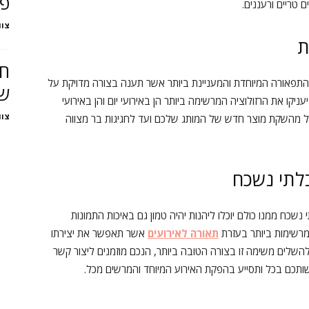
פי
טריים ורעננים.
צוו
ת
חד
תפאורה המיוחדת והמעניינת ביותר אשר תענה בצורה מדויקת על
שי
קו את הרזולוציה המרשימה ביותר הן באירועי יום והן באירועי
צוו
חל מהשקת מוצר חדש של המותג שלכם ועד לחגיגות בר מצווה
בלתי נשכח
כח ממנו כולם יוכלו ליהנות יהיה טמון גם באיכות התמונות
מרשימות ביותר בעזרת
תאורה לאירועים
אשר תאפשר את יצירתו
השלים משימה זו בצורה הטובה ביותר, הנכם מוזמנים ליצור קשר
ותכם בכל ותסייע בהפקת האירוע המיוחד והמרשים מכל.