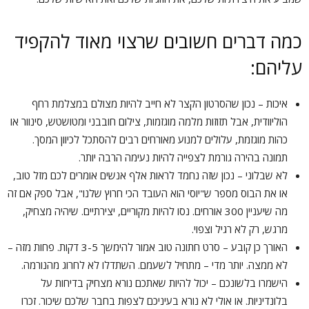
כמה דברים חשובים שרצוי מאוד להקפיד
עליהם:
איכות – נכון שהסרטון הקצר לא חייב להיות מצולם במצלמת רחף
הוליוודית, אבל תזוזות מלמה מוגזמות, צילום חובבני ומטושטש, סינוור או
כהות מוגזמת, עלולים למנוע מאורחים רבים להסתכל לכיוון המסך.
תמונה בהירה גורמת לצפייה להיות נעימה הרבה יותר.
לא שבלוני – נכון שזה נחמד לראות אלף אנשים אומרים לכם מזל טוב,
או את הבוס מספר ש"יוסי הוא העובד הכי חרוץ שלנו", אבל ספק אם זה
מה שיעניין 300 אורחים. נסו להיות מקוריים, יצירתיים. שיהיה מצחיק,
מרגש, רק לא רגיל וצפוי.
האורך כן קובע – סרט חתונה טוב אמור להימשך 3-5 דקות. פחות מזה –
לא ממצה. יותר מדי – מתחיל לשעמם. השתדלו לא לחרוג מהנורמה.
הישמרו בלשונכם – יכול להיות שאתכם נורא מצחיק בדיחות על
בלונדיניות. או אולי לא נורא בעיניכם לצפות בחבר שלכם שיכור. זכרו