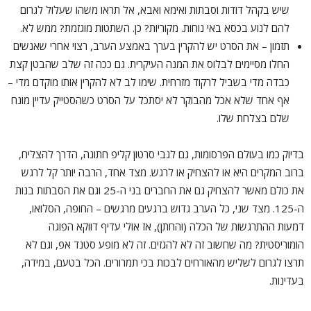
שיש בקהל דודות וסבתות ואימא ואבא, אל תראו משהו שעלול לגרום
להם לנוע בכסא באי נוחות. מקוריות? כן. השתטות מוגזמת? ממש לא.
תזמון – את הסרט יש להקרין בערך באמצע הערב, רצוי אחרי שאנשים
החלו מסיימים לבלוס את המנה העיקרית. גם ככה זה שלב שהבטן קצת
כבדה מדי בשביל לרקוד מזרחית. שימו לב לא להקרין אותו מוקדם מדי –
אף אחד שלא אכל מהבוקר לא יסתכל על הסרט כשהסטייק עדיין מונח
שלם בצלחת שלו.
בדיוק כמו בעולם הפרסומות, גם לגבי סרטון קליפ חתונה, הדרך להצליח,
ברוב המקרים היא או להצחיק או לרגש. מצד אחד, הרבה יותר קל לרגש
את כולם מאשר להצחיק גם את החברים בני ה-25 וגם את הסבתות בנות
ה-125. מצד שני, כל הערב גדוש ברגעים מרגשים – החופה, הסלואו,
דמעות ההתרגשות של הכלה (והחתן), אז אולי עדיף דווקא הפוגה
הומוריסטית? מה שחשוב זה לא להגזים. זה לא מופע סטנד אפ, וגם לא
תרצו לגרום לשליש מהאורחים לבכות בכי תמרורים. הכל בטעם, במידה,
בעדינות.