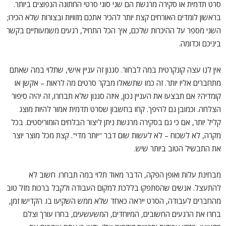
סרט תדמית או סקירה מרגשת הם שני סוגי סרטי החתונה הנפוצים ביותר.
בראשון לומדים האורחים קצת יותר להכיר אתכם מזוויות ובצורות שלא הכירו;
השני מספר על ההיכרות שלכם, איך הכל התחיל, רגעים משמעותיים בקשר
ביניכם וכדומה.
אין לנו עצה קונקרטית במה לבחור. סגנון זה עניין אישי, שתלוי במה שאתם
מתחברים אליו יותר. זה כמו שתשאלו מבקר סרטים מה לראות – אקשן או
קומדיה? אם תבצעו את העניין נכון, איזה סגנון שלא תבחרו, זה יהיה סיפור
הצלחה. וכמובן גם להיפך. קחו בחשבון שסרט תדמית אמור להיות מוצג
קליל יותר, אם כי גם בסקירה מרגשת ניתן ליצור הבלחים הומוריסטים. בכל
מקרה, לא לשכוח – לא לעשות שום דבר "יותר מדי". קצת מכל מוצר יוצר
את התבשיל הטוב ביותר שיש.
מבחינת עלות ואופן הפקה, הדבר מאוד תלוי במה תבחרו. חשוב לא
להתעצל. אנשים שהסתפקו בללכת למקום העבודה ולקבל ברכות מזל טוב
מהחברים לעבודה, הסרט ייראה כאחד שלא ממש השקיעו בו. הקדישו זמן,
בחרו את הרגעים החשובים, המיוחדים, המשעשעים, בחרו עורך וצלם