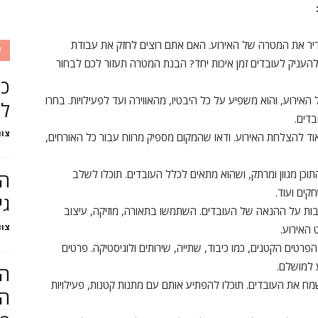
ר את המטרה של האירוע. האם אתם רוצים לחזק את עבודת
ע
להעניק לעובדים זמן איכות יחד? הבנת המטרה תעזור לכם לבחור
כל
האירוע, והוא משפיע על כל היבטיו, מהאווירה ועד לפעילויות. בחרו
לח
בדים.
צוו
 להצלחת האירוע. ודאו שהמקום מספיק מרווח עבור כל האורחים,
וכן מגוון ומרתק, ושהוא מתאים לכלל העובדים. תוכלו לשלב
הק
קים ועוד.
גי
ות על ההנאה של העובדים. השתמשו בתאורה, מוזיקה, עיצוב
צוו
 האירוע.
רטים הקטנים, כמו כיבוד, שתייה, שירותים ולוגיסטיקה. פרטים
 למושלם.
המ
מח את העובדים. תוכלו להפתיע אותם עם מתנות קטנות, פעילויות
הא