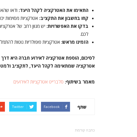
התאימו את האטרקציה לקהל היעד:
ודאו שהאטר
קחו בחשבון את התקציב:
אטרקציות מסוימות יכו
בדקו את האפשרויות:
יש מגוון רחב של אטרקציו
לכם.
הזמינו מראש:
אטרקציות פופולריות נוטות להתמלא quickly, אז חשוב להזמין אותן מ
לסיכום, הוספת אטרקציה לאירוע חברה היא דרך נ
אטרקציה שמתאימה לקהל היעד, לתקציב ולמטרות ה
מאמר בשיתוף:
סלברייט אטרקציות לאירועים
שתף
Twitter
Facebook
כתבה קודמת