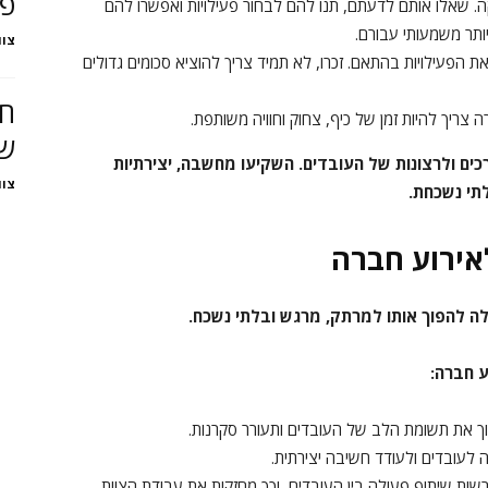
פי
 שאלו אותם לדעתם, תנו להם לבחור פעילויות ואפשרו להם
ותר משמעותי עבורם.
צוו
ת הפעילויות בהתאם. זכרו, לא תמיד צריך להוציא סכומים גדולים
חד
 צריך להיות זמן של כיף, צחוק וחוויה משותפת.
שי
כים ולרצונות של העובדים. השקיעו מחשבה, יצירתיות
צוו
לתי נשכחת.
אירוע חברה
ה להפוך אותו למרתק, מרגש ובלתי נשכח.
ע חברה:
 את תשומת הלב של העובדים ותעורר סקרנות.
לעובדים ולעודד חשיבה יצירתית.
רשות שיתוף פעולה בין העובדים, וכך מחזקות את עבודת הצוות