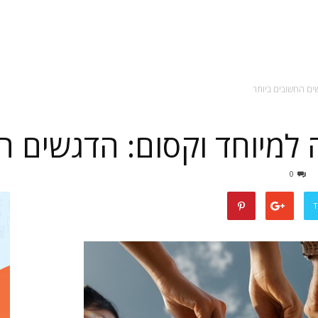
ים החשובים ביותר
חתונות
 למיוחד וקסום: הדגשים ה
0
מברוק
T