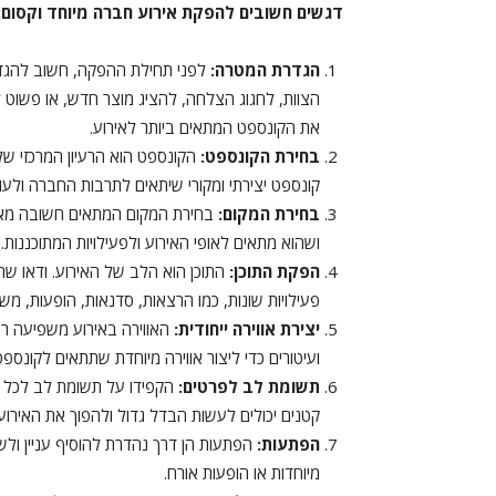
דגשים חשובים להפקת אירוע חברה מיוחד וקסום:
הגדרת המטרה:
לפני תחילת ההפקה, חשוב להגדי
הצוות, לחגוג הצלחה, להציג מוצר חדש, או פשוט 
את הקונספט המתאים ביותר לאירוע.
בחירת הקונספט:
הקונספט הוא הרעיון המרכזי של 
קונספט יצירתי ומקורי שיתאים לתרבות החברה ולעו
בחירת המקום:
בחירת המקום המתאים חשובה מאוד
ושהוא מתאים לאופי האירוע ולפעילויות המתוכננות.
הפקת התוכן:
התוכן הוא הלב של האירוע. ודאו שהת
פעילויות שונות, כמו הרצאות, סדנאות, הופעות, משח
יצירת אווירה ייחודית:
האווירה באירוע משפיעה רב
ועיטורים כדי ליצור אווירה מיוחדת שתתאים לקונספט
תשומת לב לפרטים:
הקפידו על תשומת לב לכל הפ
קטנים יכולים לעשות הבדל גדול ולהפוך את האירוע
הפתעות:
הפתעות הן דרך נהדרת להוסיף עניין ולש
מיוחדות או הופעות אורח.