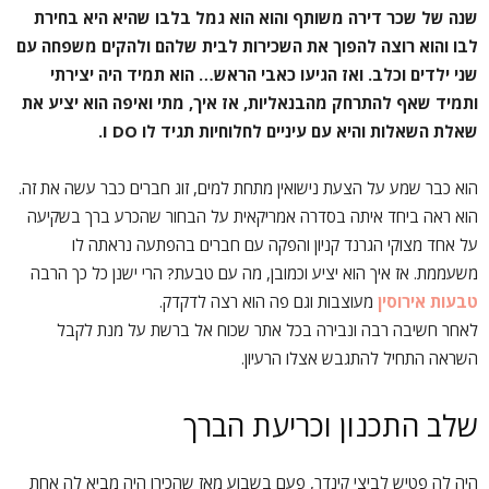
שנה של שכר דירה משותף והוא הוא גמל בלבו שהיא היא בחירת
לבו והוא רוצה להפוך את השכירות לבית שלהם ולהקים משפחה עם
שני ילדים וכלב. ואז הגיעו כאבי הראש… הוא תמיד היה יצירתי
ותמיד שאף להתרחק מהבנאליות, אז איך, מתי ואיפה הוא יציע את
שאלת השאלות והיא עם עיניים לחלוחיות תגיד לו
I DO
.
הוא כבר שמע על הצעת נישואין מתחת למים, זוג חברים כבר עשה את זה.
הוא ראה ביחד איתה בסדרה אמריקאית על הבחור שהכרע ברך בשקיעה
על אחד מצוקי הגרנד קניון והפקה עם חברים בהפתעה נראתה לו
משעממת. אז איך הוא יציע וכמובן, מה עם טבעת? הרי ישנן כל כך הרבה
טבעות אירוסין
מעוצבות וגם פה הוא רצה לדקדק.
לאחר חשיבה רבה ונבירה בכל אתר שכוח אל ברשת על מנת לקבל
השראה התחיל להתגבש אצלו הרעיון.
שלב התכנון וכריעת הברך
היה לה פטיש לביצי קינדר, פעם בשבוע מאז שהכירו היה מביא לה אחת