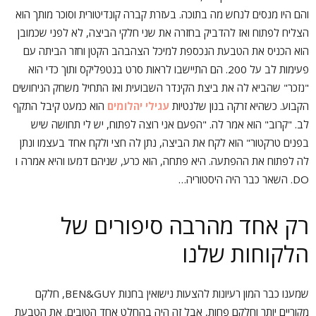
והם היו מנסים לנחש מה בתוכה. בעזרת קברה קונדיטורית וסוכר מותך הוא
הצליח לפתוח ואז להדביק בחזרה את שני חלקי הביצה, לא לפני שכמובן
הוא הכניס את הטבעת הנכספת למיכל הצהבהב הקטן וחזר הביתה עם
פעימות לב על 200. הם התיישבו לראות סרט בנטפליקס ותוך כדי הוא
"נזכר" שהביא לה את ביצת הקינדר השבועית ואז התחיל משחק הניחושים
הקבוע. כשהיא זרקה בנון שלנטיות
עגילי יהלומים
הוא כמעט קיבל התקף
לב. "קרוב" הוא אמר לה. "הפעם אני רוצה לפתוח, יש לי תחושה שיש
בפנים טרקטור" הוא לקח את הביצה, נתן לה חצי ולקח אחד בעצמו ונתן
לה לפתוח את ההפתעה. היא פתחה, הוא כרע, שניהם דמעו והיא אמרה I
DO. השאר כבר היה היסטוריה…
רק אחד מהרבה סיפורים של
הלקוחות שלנו
שמענו כבר המון רעיונות להצעות נישואין בחנות BEN&GUY, חלקם
מקוריים יותר וחלקם פחות, אבל זה היה בהחלט אחד הטובים. את הטבעת