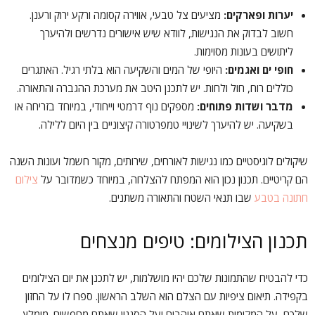
יערות ופארקים:
מציעים צל טבעי, אווירה קסומה ורקע ירוק ורענן.
חשוב לבדוק את הנגישות, לוודא שיש אישורים נדרשים ולהיערך
ליתושים בעונות מסוימות.
חופי ים ואגמים:
היופי של המים והשקיעה הוא בלתי רגיל. האתגרים
כוללים רוח, חול ולחות. יש לתכנן היטב את מערכת ההגברה והתאורה.
מדבר ושדות פתוחים:
מספקים נוף דרמטי וייחודי, במיוחד בזריחה או
בשקיעה. יש להיערך לשינויי טמפרטורה קיצוניים בין היום ללילה.
שיקולים לוגיסטיים כמו נגישות לאורחים, שירותים, מקור חשמל ועונות השנה
הם קריטיים. תכנון נכון הוא המפתח להצלחה, במיוחד כשמדובר על
צילום
חתונה בטבע
שבו תנאי השטח והתאורה משתנים.
תכנון הצילומים: טיפים מנצחים
כדי להבטיח שהתמונות שלכם יהיו מושלמות, יש לתכנן את יום הצילומים
בקפידה. תיאום ציפיות עם הצלם הוא השלב הראשון. ספרו לו על החזון
שלכם, על המקומות שאתם אוהבים ועל הסגנון שאתם מחפשים. מומלץ