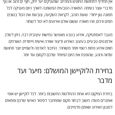
אין תחליף לתחושת החופש והמרחב שמעניקים יער ירוק, חוף ים זהוב או נוף
מדברי עוצר נשימה. התאורה הטבעית המשתנה לאורך היום מעניקה לכל
תמונה גוון ייחודי. שעות הזהב, לקראת השקיעה, צובעות את הכול בגוונים
חמים ורכים. זוהי תאורה ששום אולם אירועים לא יכול לשחזר.
מעבר לאסתטיקה, אירוע בטבע מאפשר גמישות עיצובית רבה. ניתן לשלב
אלמנטים טבעיים בעיצוב האירוע וליצור אווירה אישית וייחודית. האורחים
חווים אירוע פחות רשמי ויותר משוחרר. החיבור לאדמה ולשמיים יוצר תחושת
שלווה ורוגע, שהופכת את היום המיוחד שלכם לקסום עוד יותר.
בחירת הלוקיישן המושלם: מיער ועד
מדבר
בחירת המיקום היא אחת ההחלטות החשובות ביותר. לכל לוקיישן יש אופי
ואתגרים משלו. חשוב לבחור מקום שמתחבר לסיפור האישי שלכם ומתאים
לסגנון האירוע שאתם מדמיינים.