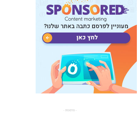
- פרסומת -