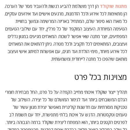
מתנות שוקולד
הן דרך מושלמת להביע רגשות ולהעביר מסר של הערכה.
הן מתאימות לכל אירוע ולכל הזדמנות, מרגעים אישיים ועד אירועים עסקיים.
כל מארז הוא סיפור שלם, המתחיל באריזה המרשימה ונמשך בחוויית
הטעימה המיוחדת. העיצוב המוקפד של כל פרלין, יחד עם שילובי הטעמים
המפתיעים, יוצר מתנה שאי אפשר לשכוח. המארזים מגיעים במגוון גדלים
ועיצובים, המתאימים לכל תקציב ולכל מטרה. ניתן להתאים את המארזים
לכל אירוע מיוחד, מימי הולדת ועד חגים, עם אפשרות למיתוג אישי ועיצוב
מותאם שיהפכו כל מתנה לייחודית ומשמעותית.
מצוינות בכל פרט
תהליך ייצור שוקולד איכותי מחייב הקפדה על כל פרט, החל מבחירת חומרי
הגלם המשובחים ביותר ועד לגימור המושלם של כל יצירה. השילוב של
טכניקות מסורתיות עם חדשנות קולינרית מאפשר יצירת מגוון עשיר של
טעמים וטקסטורות. הדגש על איכות בלתי מתפשרת, יחד עם תשומת לב
לפרטים הקטנים ביותר, הוא המפתח ליצירת שוקולד ברמה הגבוהה ביותר.
כל שלב בתהליך הייצור מלווה בבקרת איכות קפדנית, מהטמפרור המדויק